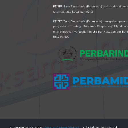
PT BPR Bank Samarinda (Perseroda) berizin dan diawas
Otoritas Jasa Keuangan (OJK)
PT BPR Bank Samarinda (Perseroda) merupakan peser
penjaminan Lembaga Penjamin Simpanan (LPS). Mak
nilai simpanan yang dijamin LPS per Nasabah per Ban
Rp 2 miliar.
Copyright © 2026
BANK SAMARINDA
. All rights reserved.