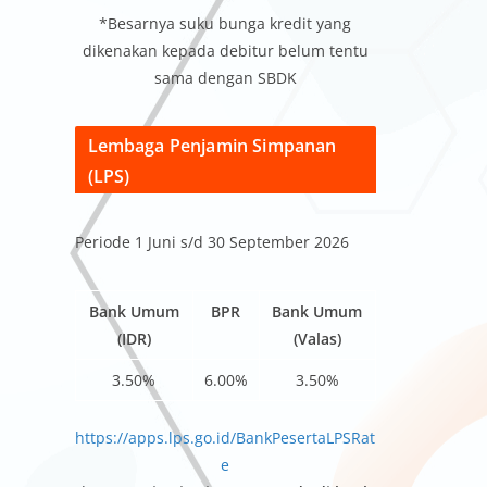
*Besarnya suku bunga kredit yang
dikenakan kepada debitur belum tentu
sama dengan SBDK
Lembaga Penjamin Simpanan
(LPS)
Periode 1 Juni s/d 30 September 2026
Bank Umum
BPR
Bank Umum
(IDR)
(Valas)
3.50%
6.00%
3.50%
https://apps.lps.go.id/BankPesertaLPSRat
e