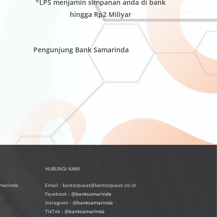
*
LPS menjamin simpanan anda di bank
hingga Rp2 Miliyar
Pengunjung Bank Samarinda
HUBUNGI KAMI
amarinda
Email : kantorpusat@kantorpusat.co.id
Facebook : @
banksamarinda
Instagram : @
banksamarinda
TikTok : @
banksamarinda