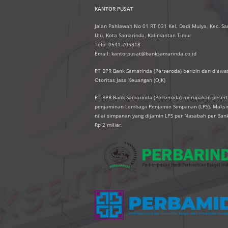
KANTOR PUSAT
Jalan Pahlawan No 01 RT 031 Kel. Dadi Mulya, Kec. S
Ulu, Kota Samarinda, Kalimantan Timur
Telp: 0541-205818
Email: kantorpusat@banksamarinda.co.id
PT BPR Bank Samarinda (Perseroda) berizin dan diawas
Otoritas Jasa Keuangan (OJK)
PT BPR Bank Samarinda (Perseroda) merupakan peser
penjaminan Lembaga Penjamin Simpanan (LPS). Mak
nilai simpanan yang dijamin LPS per Nasabah per Ban
Rp 2 miliar.