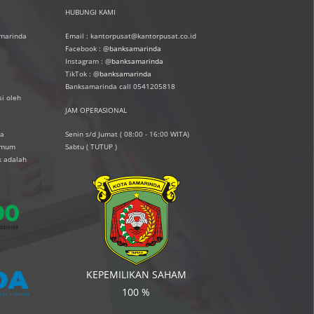
HUBUNGI KAMI
amarinda
Email : kantorpusat@kantorpusat.co.id
Facebook : @
banksamarinda
Instagram : @
banksamarinda
TikTok : @
banksamarinda
Banksamarinda call 0541205818
i oleh
JAM OPERASIONAL
ta
Senin s/d Jumat ( 08:00 - 16:00 WITA)
simum
Sabtu ( TUTUP )
k adalah
KEPEMILIKAN SAHAM
100 %