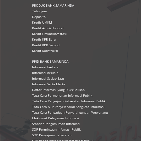
PRODUK
BANK SAMARINDA
Tabungan
Deposito
Kredit UMKM
Kredit Asn & Honorer
Kredit Umum/Investasi
Kredit KPR Baru
Kredit KPR Second
Kredit Konstruksi
PPID BANK SAMARINDA
Informasi berkala
Informasi berkala
Informasi Setiap Saat
Informasi Serta Merta
Daftar Informasi yang Dikecualikan
Tata Cara Permohonan Informasi Publik
Tata Cara Pengajuan Keberatan Informasi Publik
Tata Cara Alur Penyelesaian Sengketa Informasi
Tata Cara Pengaduan Penyalahgunaan Wewenang
Maklumat Pelayanan Informasi
Standar Pengumuman Informasi
SOP Permintaan Infomasi Publik
SOP Pengajuan Keberatan
SOP Pendokumentasian Informasi Publik