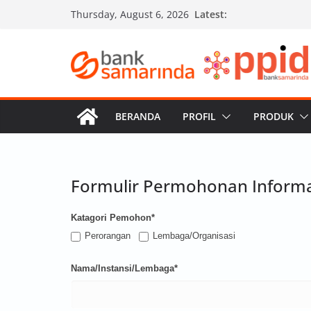
Skip
Latest:
Thursday, August 6, 2026
to
content
BERANDA
PROFIL
PRODUK
Formulir Permohonan Informa
Katagori Pemohon*
Perorangan
Lembaga/Organisasi
Nama/Instansi/Lembaga*