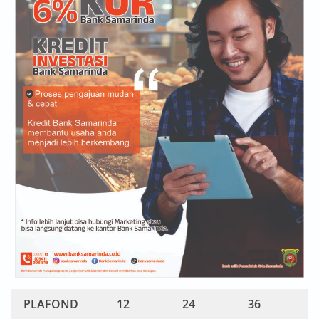
PLAFOND
12
24
36