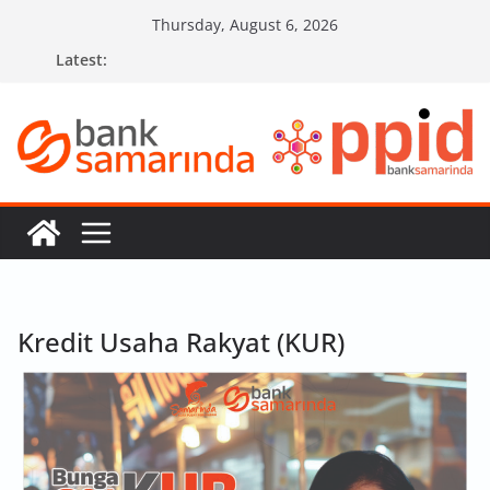
Skip
Thursday, August 6, 2026
to
Latest:
content
Kredit Usaha Rakyat (KUR)