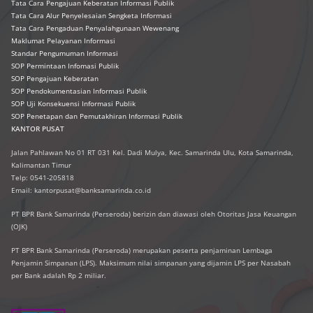
Tata Cara Pengajuan Keberatan Informasi Publik
Tata Cara Alur Penyelesaian Sengketa Informasi
Tata Cara Pengaduan Penyalahgunaan Wewenang
Maklumat Pelayanan Informasi
Standar Pengumuman Informasi
SOP Permintaan Infomasi Publik
SOP Pengajuan Keberatan
SOP Pendokumentasian Informasi Publik
SOP Uji Konsekuensi Informasi Publik
SOP Penetapan dan Pemutakhiran Informasi Publik
KANTOR PUSAT
Jalan Pahlawan No 01 RT 031 Kel. Dadi Mulya, Kec. Samarinda Ulu, Kota Samarinda,
Kalimantan Timur
Telp: 0541-205818
Email: kantorpusat@banksamarinda.co.id
PT BPR Bank Samarinda (Perseroda) berizin dan diawasi oleh Otoritas Jasa Keuangan
(OJK)
PT BPR Bank Samarinda (Perseroda) merupakan peserta penjaminan Lembaga
Penjamin Simpanan (LPS). Maksimum nilai simpanan yang dijamin LPS per Nasabah
per Bank adalah Rp 2 miliar.