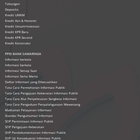
Tabungan
Deposito
Kredit UMKM
Kredit Asn & Honorer
Kredit Umum/Investasi
Kredit KPR Baru
Kredit KPR Second
Kredit Konstruksi
PPID BANK SAMARINDA
Informasi berkala
Informasi berkala
Informasi Setiap Saat
Informasi Serta Merta
Daftar Informasi yang Dikecualikan
Tata Cara Permohonan Informasi Publik
Tata Cara Pengajuan Keberatan Informasi Publik
Tata Cara Alur Penyelesaian Sengketa Informasi
Tata Cara Pengaduan Penyalahgunaan Wewenang
Maklumat Pelayanan Informasi
Standar Pengumuman Informasi
SOP Permintaan Infomasi Publik
SOP Pengajuan Keberatan
SOP Pendokumentasian Informasi Publik
SOP Uji Konsekuensi Informasi Publik