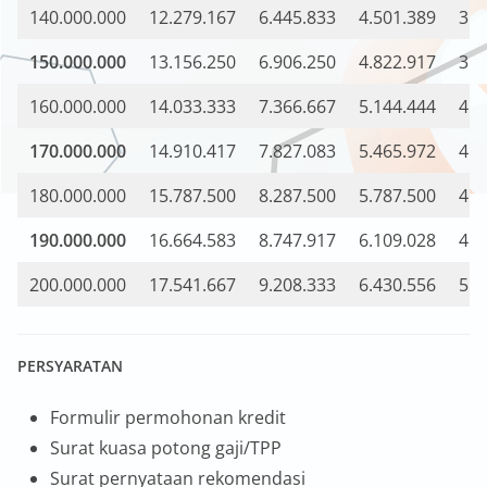
140.000.000
12.279.167
6.445.833
4.501.389
3.5
150.000.000
13.156.250
6.906.250
4.822.917
3.7
160.000.000
14.033.333
7.366.667
5.144.444
4.0
170.000.000
14.910.417
7.827.083
5.465.972
4.2
180.000.000
15.787.500
8.287.500
5.787.500
4.5
190.000.000
16.664.583
8.747.917
6.109.028
4.7
200.000.000
17.541.667
9.208.333
6.430.556
5.0
PERSYARATAN
Formulir permohonan kredit
Surat kuasa potong gaji/TPP
Surat pernyataan rekomendasi