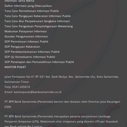
Informasi Serta Merta
Daftar Informasi yang Dikecualikan
Tata Cara Permohonan Informasi Publik
Tata Cara Pengajuan Keberatan Informasi Publik
Tata Cara Alur Penyelesaian Sengketa Informasi
Tata Cara Pengaduan Penyalahgunaan Wewenang
Maklumat Pelayanan Informasi
Standar Pengumuman Informasi
SOP Permintaan Infomasi Publik
SOP Pengajuan Keberatan
SOP Pendokumentasian Informasi Publik
SOP Uji Konsekuensi Informasi Publik
SOP Penetapan dan Pemutakhiran Informasi Publik
KANTOR PUSAT
Jalan Pahlawan No 01 RT 031 Kel. Dadi Mulya, Kec. Samarinda Ulu, Kota Samarinda,
Kalimantan Timur
Telp: 0541-205818
Email: kantorpusat@banksamarinda.co.id
PT BPR Bank Samarinda (Perseroda) berizin dan diawasi oleh Otoritas Jasa Keuangan
(OJK)
PT BPR Bank Samarinda (Perseroda) merupakan peserta penjaminan Lembaga
Penjamin Simpanan (LPS). Maksimum nilai simpanan yang dijamin LPS per Nasabah
per Bank adalah Rp 2 miliar.