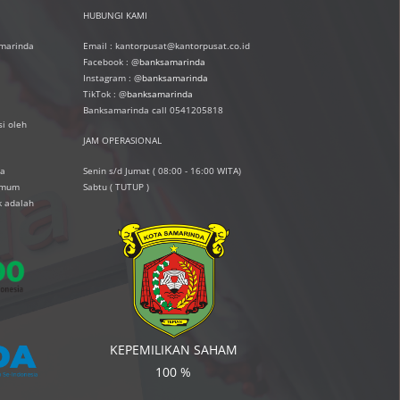
HUBUNGI KAMI
amarinda
Email : kantorpusat@kantorpusat.co.id
Facebook : @
banksamarinda
Instagram : @
banksamarinda
TikTok : @
banksamarinda
Banksamarinda call 0541205818
i oleh
JAM OPERASIONAL
ta
Senin s/d Jumat ( 08:00 - 16:00 WITA)
simum
Sabtu ( TUTUP )
k adalah
KEPEMILIKAN SAHAM
100 %