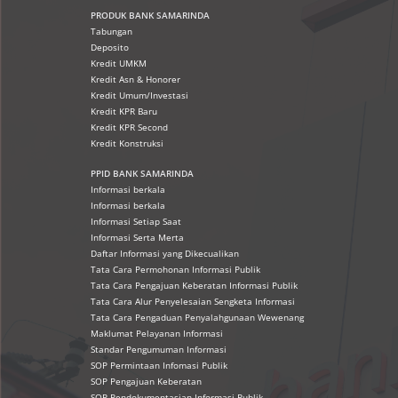
PRODUK
BANK SAMARINDA
Tabungan
Deposito
Kredit UMKM
Kredit Asn & Honorer
Kredit Umum/Investasi
Kredit KPR Baru
Kredit KPR Second
Kredit Konstruksi
PPID BANK SAMARINDA
Informasi berkala
Informasi berkala
Informasi Setiap Saat
Informasi Serta Merta
Daftar Informasi yang Dikecualikan
Tata Cara Permohonan Informasi Publik
Tata Cara Pengajuan Keberatan Informasi Publik
Tata Cara Alur Penyelesaian Sengketa Informasi
Tata Cara Pengaduan Penyalahgunaan Wewenang
Maklumat Pelayanan Informasi
Standar Pengumuman Informasi
SOP Permintaan Infomasi Publik
SOP Pengajuan Keberatan
SOP Pendokumentasian Informasi Publik