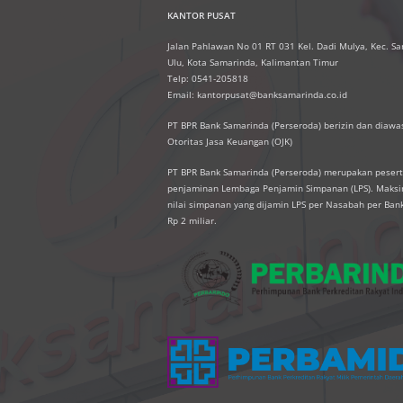
KANTOR PUSAT
Jalan Pahlawan No 01 RT 031 Kel. Dadi Mulya, Kec. S
Ulu, Kota Samarinda, Kalimantan Timur
Telp: 0541-205818
Email: kantorpusat@banksamarinda.co.id
PT BPR Bank Samarinda (Perseroda) berizin dan diawas
Otoritas Jasa Keuangan (OJK)
PT BPR Bank Samarinda (Perseroda) merupakan peser
penjaminan Lembaga Penjamin Simpanan (LPS). Mak
nilai simpanan yang dijamin LPS per Nasabah per Ban
Rp 2 miliar.