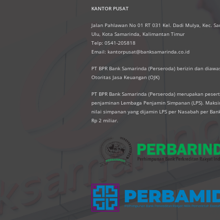
KANTOR PUSAT
Jalan Pahlawan No 01 RT 031 Kel. Dadi Mulya, Kec. S
Ulu, Kota Samarinda, Kalimantan Timur
Telp: 0541-205818
Email: kantorpusat@banksamarinda.co.id
PT BPR Bank Samarinda (Perseroda) berizin dan diawas
Otoritas Jasa Keuangan (OJK)
PT BPR Bank Samarinda (Perseroda) merupakan peser
penjaminan Lembaga Penjamin Simpanan (LPS). Mak
nilai simpanan yang dijamin LPS per Nasabah per Ban
Rp 2 miliar.