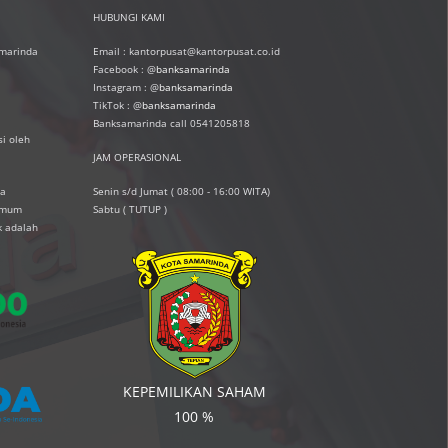
HUBUNGI KAMI
amarinda
Email : kantorpusat@kantorpusat.co.id
Facebook : @
banksamarinda
Instagram : @
banksamarinda
TikTok : @
banksamarinda
Banksamarinda call 0541205818
i oleh
JAM OPERASIONAL
ta
Senin s/d Jumat ( 08:00 - 16:00 WITA)
simum
Sabtu ( TUTUP )
k adalah
KEPEMILIKAN SAHAM
100 %