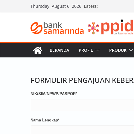
Skip
Latest:
Thursday, August 6, 2026
to
content
BERANDA
PROFIL
PRODUK
FORMULIR PENGAJUAN KEBE
NIK/SIM/NPWP/PASPOR*
Nama Lengkap*