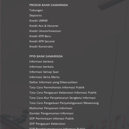
PRODUK
BANK SAMARINDA
Tabungan
Deposito
Kredit UMKM
Kredit Asn & Honorer
Kredit Umum/Investasi
Kredit KPR Baru
Kredit KPR Second
Kredit Konstruksi
PPID BANK SAMARINDA
Informasi berkala
Informasi berkala
Informasi Setiap Saat
Informasi Serta Merta
Daftar Informasi yang Dikecualikan
Tata Cara Permohonan Informasi Publik
Tata Cara Pengajuan Keberatan Informasi Publik
Tata Cara Alur Penyelesaian Sengketa Informasi
Tata Cara Pengaduan Penyalahgunaan Wewenang
Maklumat Pelayanan Informasi
Standar Pengumuman Informasi
SOP Permintaan Infomasi Publik
SOP Pengajuan Keberatan
SOP Pendokumentasian Informasi Publik