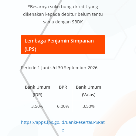
*Besarnya suku bunga kredit yang
dikenakan kepada debitur belum tentu
sama dengan SBDK
Lembaga Penjamin Simpanan
(LPS)
Periode 1 Juni s/d 30 September 2026
Bank Umum
BPR
Bank Umum
(IDR)
(Valas)
3.50%
6.00%
3.50%
https://apps.lps.go.id/BankPesertaLPSRat
e