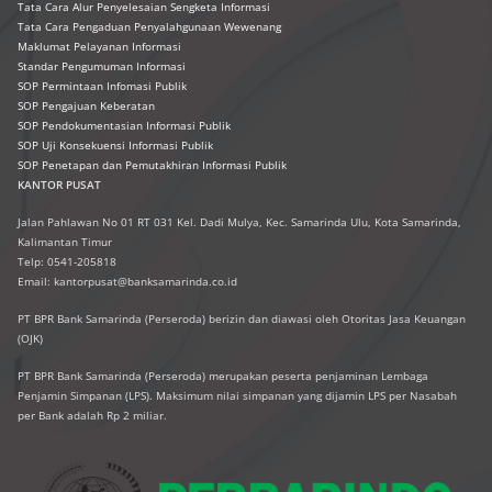
Tata Cara Alur Penyelesaian Sengketa Informasi
Tata Cara Pengaduan Penyalahgunaan Wewenang
Maklumat Pelayanan Informasi
Standar Pengumuman Informasi
SOP Permintaan Infomasi Publik
SOP Pengajuan Keberatan
SOP Pendokumentasian Informasi Publik
SOP Uji Konsekuensi Informasi Publik
SOP Penetapan dan Pemutakhiran Informasi Publik
KANTOR PUSAT
Jalan Pahlawan No 01 RT 031 Kel. Dadi Mulya, Kec. Samarinda Ulu, Kota Samarinda,
Kalimantan Timur
Telp: 0541-205818
Email: kantorpusat@banksamarinda.co.id
PT BPR Bank Samarinda (Perseroda) berizin dan diawasi oleh Otoritas Jasa Keuangan
(OJK)
PT BPR Bank Samarinda (Perseroda) merupakan peserta penjaminan Lembaga
Penjamin Simpanan (LPS). Maksimum nilai simpanan yang dijamin LPS per Nasabah
per Bank adalah Rp 2 miliar.