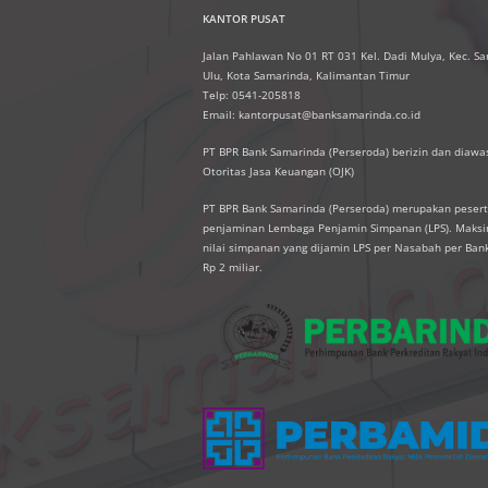
KANTOR PUSAT
Jalan Pahlawan No 01 RT 031 Kel. Dadi Mulya, Kec. S
Ulu, Kota Samarinda, Kalimantan Timur
Telp: 0541-205818
Email: kantorpusat@banksamarinda.co.id
PT BPR Bank Samarinda (Perseroda) berizin dan diawas
Otoritas Jasa Keuangan (OJK)
PT BPR Bank Samarinda (Perseroda) merupakan peser
penjaminan Lembaga Penjamin Simpanan (LPS). Mak
nilai simpanan yang dijamin LPS per Nasabah per Ban
Rp 2 miliar.