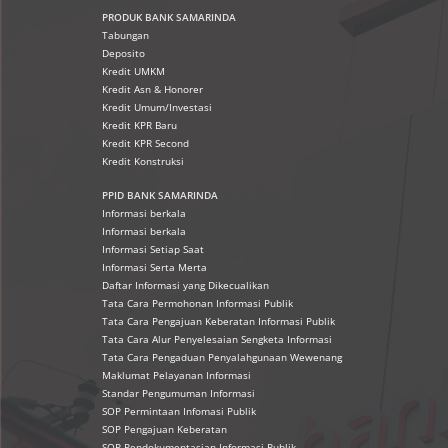
PRODUK
BANK SAMARINDA
Tabungan
Deposito
Kredit UMKM
Kredit Asn & Honorer
Kredit Umum/Investasi
Kredit KPR Baru
Kredit KPR Second
Kredit Konstruksi
PPID BANK SAMARINDA
Informasi berkala
Informasi berkala
Informasi Setiap Saat
Informasi Serta Merta
Daftar Informasi yang Dikecualikan
Tata Cara Permohonan Informasi Publik
Tata Cara Pengajuan Keberatan Informasi Publik
Tata Cara Alur Penyelesaian Sengketa Informasi
Tata Cara Pengaduan Penyalahgunaan Wewenang
Maklumat Pelayanan Informasi
Standar Pengumuman Informasi
SOP Permintaan Infomasi Publik
SOP Pengajuan Keberatan
SOP Pendokumentasian Informasi Publik