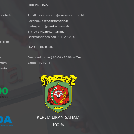
HUBUNGI KAMI
amarinda
Email : kantorpusat@kantorpusat.co.id
Facebook : @
banksamarinda
Instagram : @
banksamarinda
TikTok : @
banksamarinda
Banksamarinda call 0541205818
i oleh
JAM OPERASIONAL
ta
Senin s/d Jumat ( 08:00 - 16:00 WITA)
simum
Sabtu ( TUTUP )
k adalah
KEPEMILIKAN SAHAM
100 %