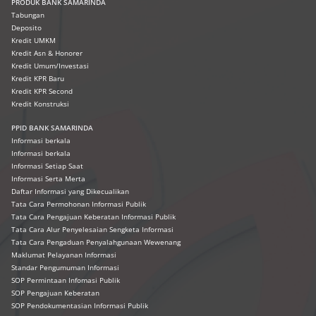
PRODUK
BANK SAMARINDA
Tabungan
Deposito
Kredit UMKM
Kredit Asn & Honorer
Kredit Umum/Investasi
Kredit KPR Baru
Kredit KPR Second
Kredit Konstruksi
PPID BANK SAMARINDA
Informasi berkala
Informasi berkala
Informasi Setiap Saat
Informasi Serta Merta
Daftar Informasi yang Dikecualikan
Tata Cara Permohonan Informasi Publik
Tata Cara Pengajuan Keberatan Informasi Publik
Tata Cara Alur Penyelesaian Sengketa Informasi
Tata Cara Pengaduan Penyalahgunaan Wewenang
Maklumat Pelayanan Informasi
Standar Pengumuman Informasi
SOP Permintaan Infomasi Publik
SOP Pengajuan Keberatan
SOP Pendokumentasian Informasi Publik