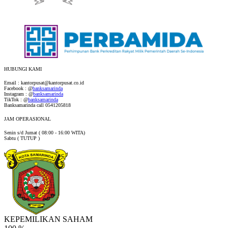
HUBUNGI KAMI
Email : kantorpusat@kantorpusat.co.id
Facebook : @
banksamarinda
Instagram : @
banksamarinda
TikTok : @
banksamarinda
Banksamarinda call 0541205818
JAM OPERASIONAL
Senin s/d Jumat ( 08:00 - 16:00 WITA)
Sabtu ( TUTUP )
KEPEMILIKAN SAHAM