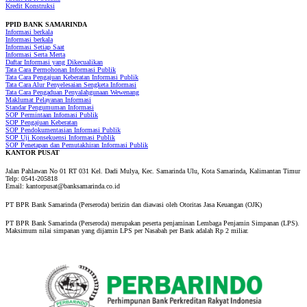
Kredit Konstruksi
PPID BANK SAMARINDA
Informasi berkala
Informasi berkala
Informasi Setiap Saat
Informasi Serta Merta
Daftar Informasi yang Dikecualikan
Tata Cara Permohonan Informasi Publik
Tata Cara Pengajuan Keberatan Informasi Publik
Tata Cara Alur Penyelesaian Sengketa Informasi
Tata Cara Pengaduan Penyalahgunaan Wewenang
Maklumat Pelayanan Informasi
Standar Pengumuman Informasi
SOP Permintaan Infomasi Publik
SOP Pengajuan Keberatan
SOP Pendokumentasian Informasi Publik
SOP Uji Konsekuensi Informasi Publik
SOP Penetapan dan Pemutakhiran Informasi Publik
KANTOR PUSAT
Jalan Pahlawan No 01 RT 031 Kel. Dadi Mulya, Kec. Samarinda Ulu, Kota Samarinda, Kalimantan Timur
Telp: 0541-205818
Email: kantorpusat@banksamarinda.co.id
PT BPR Bank Samarinda (Perseroda) berizin dan diawasi oleh Otoritas Jasa Keuangan (OJK)
PT BPR Bank Samarinda (Perseroda) merupakan peserta penjaminan Lembaga Penjamin Simpanan (LPS).
Maksimum nilai simpanan yang dijamin LPS per Nasabah per Bank adalah Rp 2 miliar.