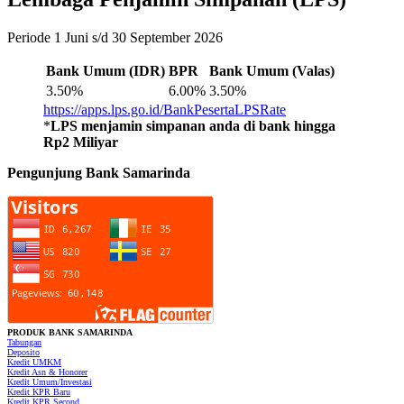
Periode 1 Juni s/d 30 September 2026
Bank Umum (IDR)
BPR
Bank Umum (Valas)
3.50%
6.00%
3.50%
https://apps.lps.go.id/BankPesertaLPSRate
*
LPS menjamin simpanan anda di bank hingga
Rp2 Miliyar
Pengunjung Bank Samarinda
PRODUK
BANK SAMARINDA
Tabungan
Deposito
Kredit UMKM
Kredit Asn & Honorer
Kredit Umum/Investasi
Kredit KPR Baru
Kredit KPR Second