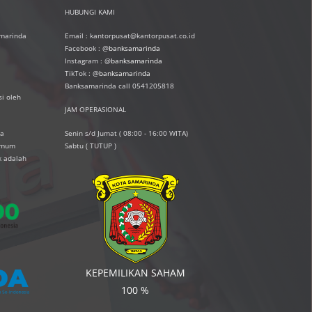
HUBUNGI KAMI
amarinda
Email : kantorpusat@kantorpusat.co.id
Facebook : @
banksamarinda
Instagram : @
banksamarinda
TikTok : @
banksamarinda
Banksamarinda call 0541205818
i oleh
JAM OPERASIONAL
ta
Senin s/d Jumat ( 08:00 - 16:00 WITA)
simum
Sabtu ( TUTUP )
k adalah
KEPEMILIKAN SAHAM
100 %