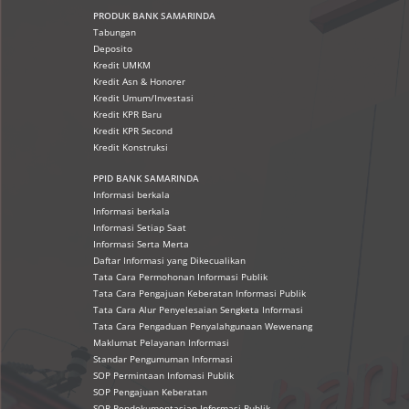
PRODUK
BANK SAMARINDA
Tabungan
Deposito
Kredit UMKM
Kredit Asn & Honorer
Kredit Umum/Investasi
Kredit KPR Baru
Kredit KPR Second
Kredit Konstruksi
PPID BANK SAMARINDA
Informasi berkala
Informasi berkala
Informasi Setiap Saat
Informasi Serta Merta
Daftar Informasi yang Dikecualikan
Tata Cara Permohonan Informasi Publik
Tata Cara Pengajuan Keberatan Informasi Publik
Tata Cara Alur Penyelesaian Sengketa Informasi
Tata Cara Pengaduan Penyalahgunaan Wewenang
Maklumat Pelayanan Informasi
Standar Pengumuman Informasi
SOP Permintaan Infomasi Publik
SOP Pengajuan Keberatan
SOP Pendokumentasian Informasi Publik