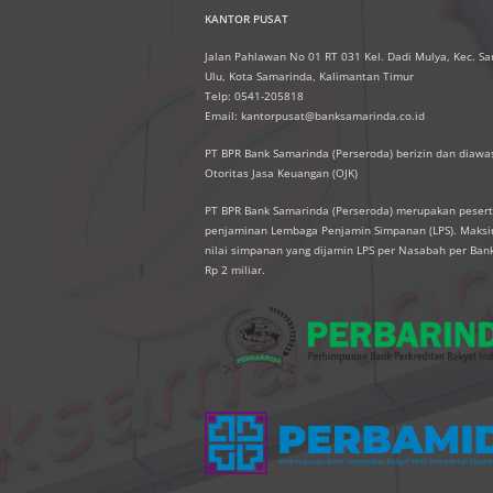
KANTOR PUSAT
Jalan Pahlawan No 01 RT 031 Kel. Dadi Mulya, Kec. S
Ulu, Kota Samarinda, Kalimantan Timur
Telp: 0541-205818
Email: kantorpusat@banksamarinda.co.id
PT BPR Bank Samarinda (Perseroda) berizin dan diawas
Otoritas Jasa Keuangan (OJK)
PT BPR Bank Samarinda (Perseroda) merupakan peser
penjaminan Lembaga Penjamin Simpanan (LPS). Mak
nilai simpanan yang dijamin LPS per Nasabah per Ban
Rp 2 miliar.