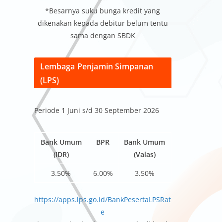
*Besarnya suku bunga kredit yang
dikenakan kepada debitur belum tentu
sama dengan SBDK
Lembaga Penjamin Simpanan
(LPS)
Periode 1 Juni s/d 30 September 2026
Bank Umum
BPR
Bank Umum
(IDR)
(Valas)
3.50%
6.00%
3.50%
https://apps.lps.go.id/BankPesertaLPSRat
e