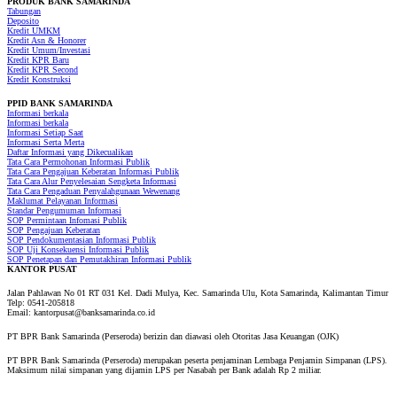
PRODUK
BANK SAMARINDA
Tabungan
Deposito
Kredit UMKM
Kredit Asn & Honorer
Kredit Umum/Investasi
Kredit KPR Baru
Kredit KPR Second
Kredit Konstruksi
PPID BANK SAMARINDA
Informasi berkala
Informasi berkala
Informasi Setiap Saat
Informasi Serta Merta
Daftar Informasi yang Dikecualikan
Tata Cara Permohonan Informasi Publik
Tata Cara Pengajuan Keberatan Informasi Publik
Tata Cara Alur Penyelesaian Sengketa Informasi
Tata Cara Pengaduan Penyalahgunaan Wewenang
Maklumat Pelayanan Informasi
Standar Pengumuman Informasi
SOP Permintaan Infomasi Publik
SOP Pengajuan Keberatan
SOP Pendokumentasian Informasi Publik
SOP Uji Konsekuensi Informasi Publik
SOP Penetapan dan Pemutakhiran Informasi Publik
KANTOR PUSAT
Jalan Pahlawan No 01 RT 031 Kel. Dadi Mulya, Kec. Samarinda Ulu, Kota Samarinda, Kalimantan Timur
Telp: 0541-205818
Email: kantorpusat@banksamarinda.co.id
PT BPR Bank Samarinda (Perseroda) berizin dan diawasi oleh Otoritas Jasa Keuangan (OJK)
PT BPR Bank Samarinda (Perseroda) merupakan peserta penjaminan Lembaga Penjamin Simpanan (LPS).
Maksimum nilai simpanan yang dijamin LPS per Nasabah per Bank adalah Rp 2 miliar.