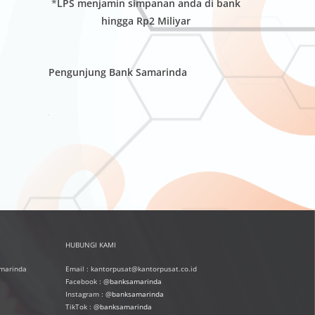
*
LPS menjamin simpanan anda di bank
hingga Rp2 Miliyar
Pengunjung Bank Samarinda
HUBUNGI KAMI
amarinda
Email : kantorpusat@kantorpusat.co.id
Facebook : @
banksamarinda
Instagram : @
banksamarinda
TikTok : @
banksamarinda