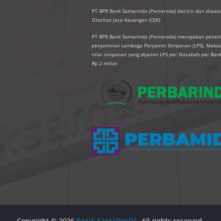
PT BPR Bank Samarinda (Perseroda) berizin dan diawas
Otoritas Jasa Keuangan (OJK)
PT BPR Bank Samarinda (Perseroda) merupakan peser
penjaminan Lembaga Penjamin Simpanan (LPS). Mak
nilai simpanan yang dijamin LPS per Nasabah per Ban
Rp 2 miliar.
Copyright © 2026
BANK SAMARINDA
. All rights reserved.