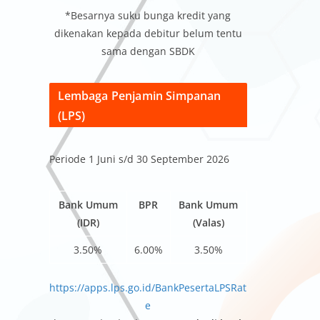
*Besarnya suku bunga kredit yang
dikenakan kepada debitur belum tentu
sama dengan SBDK
Lembaga Penjamin Simpanan
(LPS)
Periode 1 Juni s/d 30 September 2026
Bank Umum
BPR
Bank Umum
(IDR)
(Valas)
3.50%
6.00%
3.50%
https://apps.lps.go.id/BankPesertaLPSRat
e