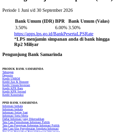
Periode 1 Juni s/d 30 September 2026
Bank Umum (IDR)
BPR
Bank Umum (Valas)
3.50%
6.00%
3.50%
https://apps.lps.go.id/BankPesertaLPSRate
*
LPS menjamin simpanan anda di bank hingga
Rp2 Miliyar
Pengunjung Bank Samarinda
PRODUK
BANK SAMARINDA
Tabungan
Deposito
Kredit UMKM
Kredit Asn & Honorer
Kredit Umum/Investasi
Kredit KPR Baru
Kredit KPR Second
Kredit Konstruksi
PPID BANK SAMARINDA
Informasi berkala
Informasi berkala
Informasi Setiap Saat
Informasi Serta Merta
Daftar Informasi yang Dikecualikan
Tata Cara Permohonan Informasi Publik
Tata Cara Pengajuan Keberatan Informasi Publik
Tata Cara Alur Penyelesaian Sengketa Informasi
Tata Cara Pengaduan Penyalahgunaan Wewenang