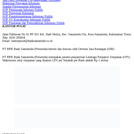
Maklumat Pelayanan Informasi
Standar Pengumuman Informasi
SOP Permintaan Infomasi Publik
SOP Pengajuan Keberatan
SOP Pendokumentasian Informasi Publik
SOP Uji Konsekuensi Informasi Publik
SOP Penetapan dan Pemutakhiran Informasi Publik
KANTOR PUSAT
Jalan Pahlawan No 01 RT 031 Kel. Dadi Mulya, Kec. Samarinda Ulu, Kota Samarinda, Kalimantan Timur
Telp: 0541-205818
Email: kantorpusat@banksamarinda.co.id
PT BPR Bank Samarinda (Perseroda) berizin dan diawasi oleh Otoritas Jasa Keuangan (OJK)
PT BPR Bank Samarinda (Perseroda) merupakan peserta penjaminan Lembaga Penjamin Simpanan (LPS).
Maksimum nilai simpanan yang dijamin LPS per Nasabah per Bank adalah Rp 2 miliar.