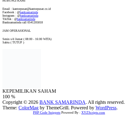
HUBUNGI KAMI
Email : kantorpusat@kantorpusat.co.id
Facebook : @
banksamarinda
Instagram : @
banksamarinda
TikTok : @
banksamarinda
Banksamarinda call 0541205818
JAM OPERASIONAL
Senin s/d Jumat ( 08:00 - 16:00 WITA)
Sabtu ( TUTUP )
KEPEMILIKAN SAHAM
100 %
Copyright © 2026
BANK SAMARINDA
. All rights reserved.
Theme:
ColorMag
by ThemeGrill. Powered by
WordPress
.
PHP Code Snippets
Powered By :
XYZScripts.com