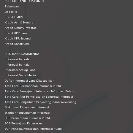
PRODUK
BANK SAMARINDA
Tabungan
Deposito
Kredit UMKM
Kredit Asn & Honorer
Kredit Umum/Investasi
Kredit KPR Baru
Kredit KPR Second
Kredit Konstruksi
PPID BANK SAMARINDA
Informasi berkala
Informasi berkala
Informasi Setiap Saat
Informasi Serta Merta
Daftar Informasi yang Dikecualikan
Tata Cara Permohonan Informasi Publik
Tata Cara Pengajuan Keberatan Informasi Publik
Tata Cara Alur Penyelesaian Sengketa Informasi
Tata Cara Pengaduan Penyalahgunaan Wewenang
Maklumat Pelayanan Informasi
Standar Pengumuman Informasi
SOP Permintaan Infomasi Publik
SOP Pengajuan Keberatan
SOP Pendokumentasian Informasi Publik